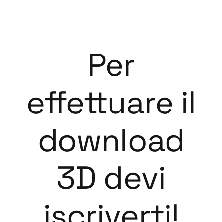
Per
effettuare il
download
3D devi
iscriverti!