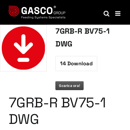
Salta
al
contenuto
7GRB-R BV75-1
DWG
14
Download
Scarica ora!
7GRB-R BV75-1
DWG