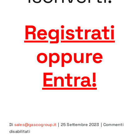
Registrati
oppure
Entra
!
Di
sales@gascogroup.it
|
25 Settembre 2023
|
Commenti
su
disabilitati
8GRA-