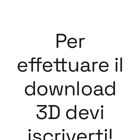
Per
effettuare il
download
3D devi
iscriverti!