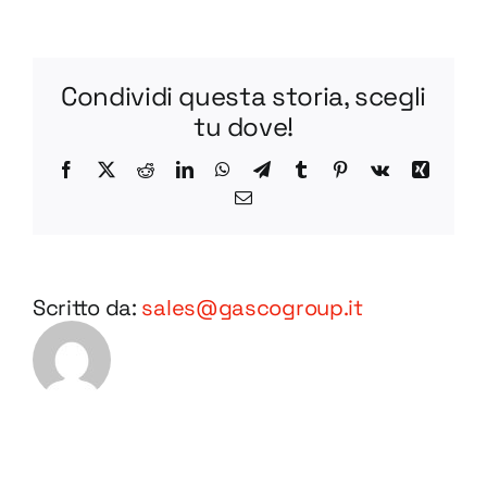
R
BV85-
1
Condividi questa storia, scegli
DWG
tu dove!
Facebook
X
Reddit
LinkedIn
WhatsApp
Telegram
Tumblr
Pinterest
Vk
Xing
Email
Scritto da:
sales@gascogroup.it