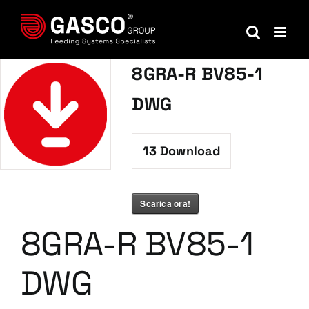
Salta
al
contenuto
8GRA-R BV85-1
DWG
13
Download
Scarica ora!
8GRA-R BV85-1
DWG