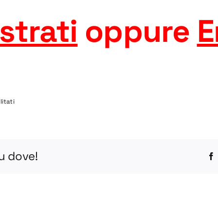
strati
oppure
E
su
itati
BV
15-
2
STEP
tu dove!