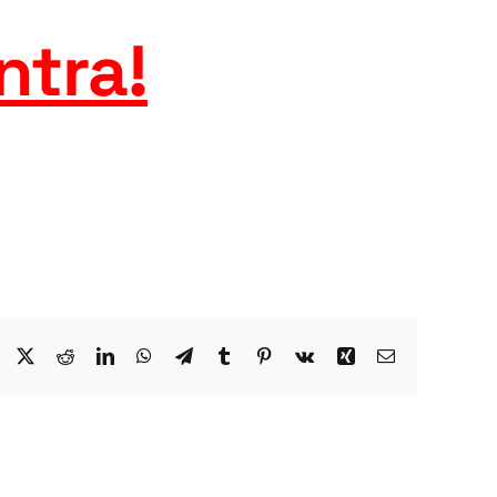
ntra
!
Facebook
X
Reddit
LinkedIn
WhatsApp
Telegram
Tumblr
Pinterest
Vk
Xing
Email