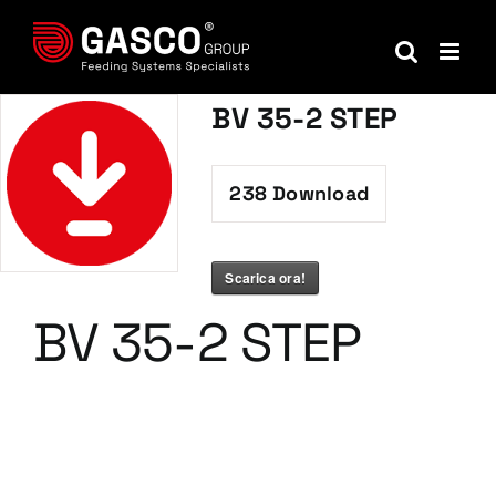
Salta
al
contenuto
BV 35-2 STEP
238
Download
Scarica ora!
BV 35-2 STEP