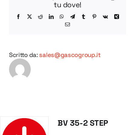
tu dove!
Facebook
X
Reddit
LinkedIn
WhatsApp
Telegram
Tumblr
Pinterest
Vk
Xing
Email
Scritto da:
sales@gascogroup.it
BV 35-2 STEP