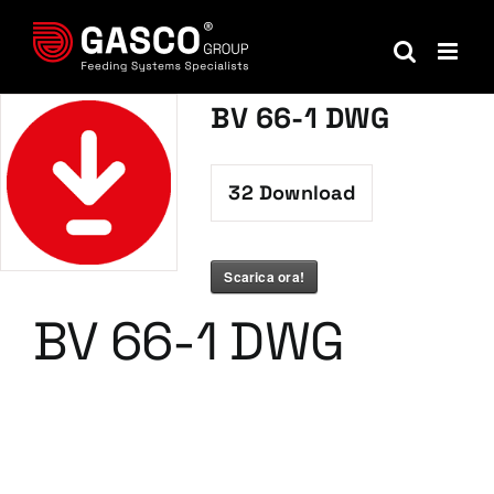
Salta
al
contenuto
BV 66-1 DWG
32
Download
Scarica ora!
BV 66-1 DWG