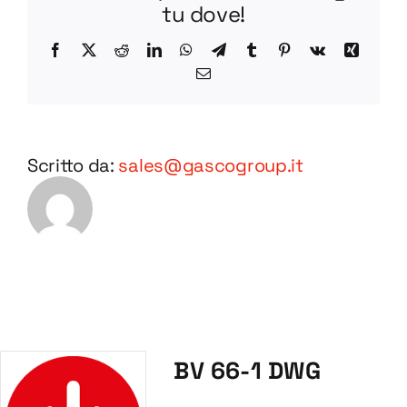
tu dove!
Facebook
X
Reddit
LinkedIn
WhatsApp
Telegram
Tumblr
Pinterest
Vk
Xing
Email
Scritto da:
sales@gascogroup.it
BV 66-1 DWG