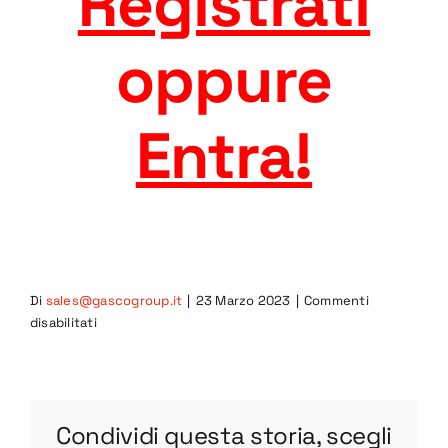
Registrati
oppure
Entra
!
Di
sales@gascogroup.it
|
23 Marzo 2023
|
Commenti
su
disabilitati
BV
66-
1
DWG
Condividi questa storia, scegli