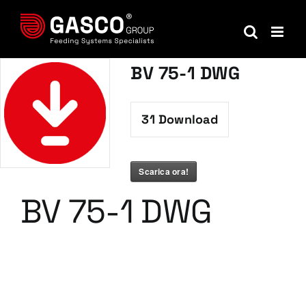
Salta
al
contenuto
BV 75-1 DWG
31
Download
Scarica ora!
BV 75-1 DWG