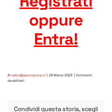
Registrati
oppure
Entra
!
Di
sales@gascogroup.it
|
23 Marzo 2023
|
Commenti
su
disabilitati
BV
75-
1
DWG
Condividi questa storia, scegli