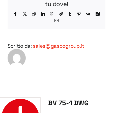
tu dove!
Facebook
X
Reddit
LinkedIn
WhatsApp
Telegram
Tumblr
Pinterest
Vk
Xing
Email
Scritto da:
sales@gascogroup.it
BV 75-1 DWG