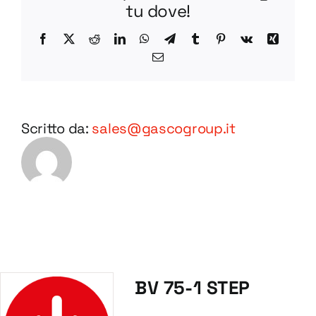
tu dove!
Facebook
X
Reddit
LinkedIn
WhatsApp
Telegram
Tumblr
Pinterest
Vk
Xing
Email
Scritto da:
sales@gascogroup.it
BV 75-1 STEP