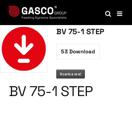
Salta
al
contenuto
BV 75-1 STEP
53
Download
Scarica ora!
BV 75-1 STEP