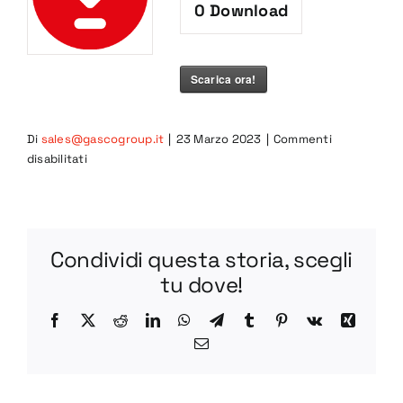
0
Download
Scarica ora!
Di
sales@gascogroup.it
|
23 Marzo 2023
|
Commenti
su
disabilitati
BV65-
1
PDF
Condividi questa storia, scegli
tu dove!
Facebook
X
Reddit
LinkedIn
WhatsApp
Telegram
Tumblr
Pinterest
Vk
Xing
Email