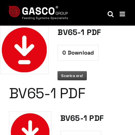
Salta
al
contenuto
BV65-1 PDF
0
Download
Scarica ora!
BV65-1 PDF
BV65-1 PDF