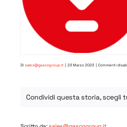
Di
sales@gascogroup.it
|
23 Marzo 2023
|
Commenti disabi
Condividi questa storia, scegli 
Scritto da:
sales@gascogroup.it