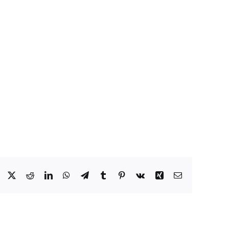
Facebook
X
Reddit
LinkedIn
WhatsApp
Telegram
Tumblr
Pinterest
Vk
Xing
Email