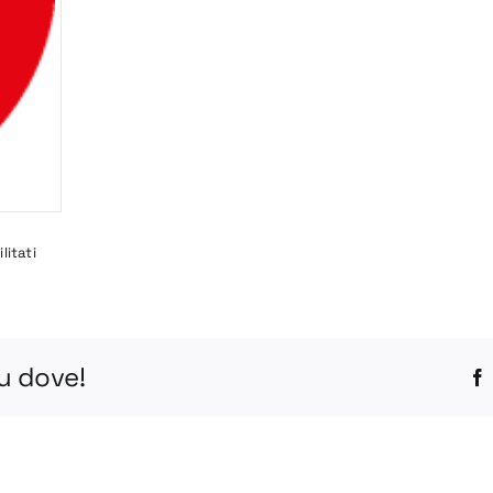
su
litati
BV66-
1
PDF
tu dove!