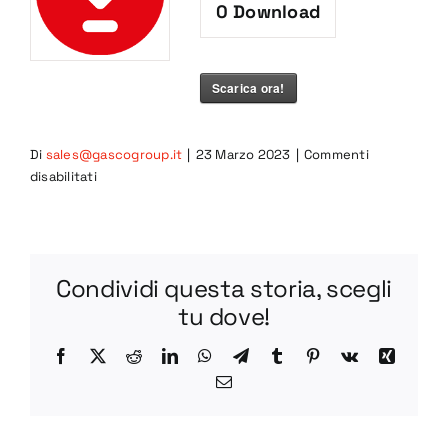
0
Download
Scarica ora!
Di
sales@gascogroup.it
|
23 Marzo 2023
|
Commenti
su
disabilitati
BV85-
1
PDF
Condividi questa storia, scegli
tu dove!
Facebook
X
Reddit
LinkedIn
WhatsApp
Telegram
Tumblr
Pinterest
Vk
Xing
Email