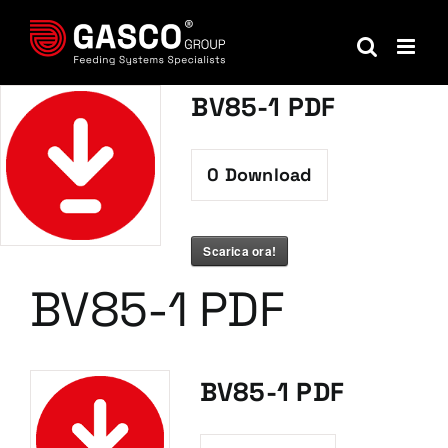
Salta
al
contenuto
BV85-1 PDF
0
Download
Scarica ora!
BV85-1 PDF
BV85-1 PDF