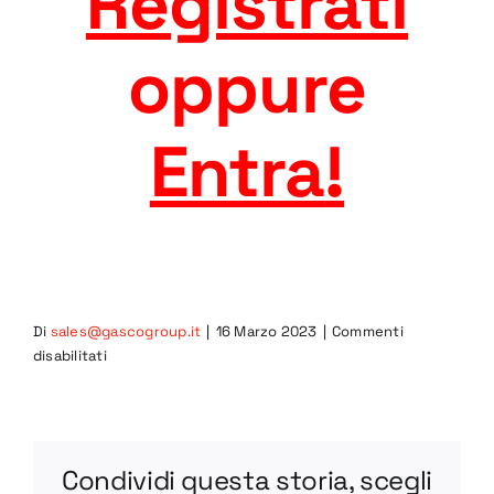
Registrati
oppure
Entra
!
Di
sales@gascogroup.it
|
16 Marzo 2023
|
Commenti
su
disabilitati
BV85-
1
STEP
Condividi questa storia, scegli