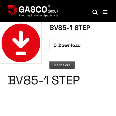
Salta
al
contenuto
BV85-1 STEP
0
Download
Scarica ora!
BV85-1 STEP