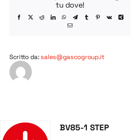
tu dove!
Facebook
X
Reddit
LinkedIn
WhatsApp
Telegram
Tumblr
Pinterest
Vk
Xing
Email
Scritto da:
sales@gascogroup.it
BV85-1 STEP