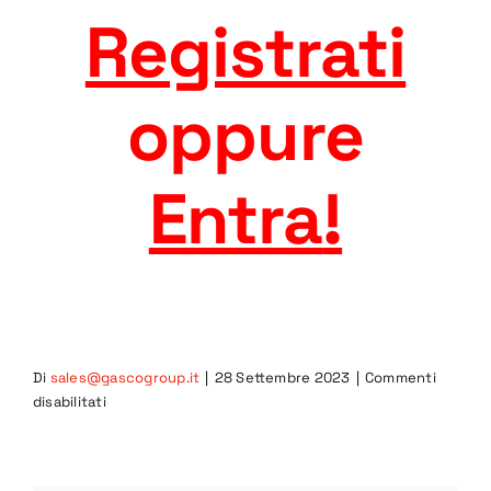
Registrati
oppure
Entra
!
Di
sales@gascogroup.it
|
28 Settembre 2023
|
Commenti
su
disabilitati
CAR-
P-
100