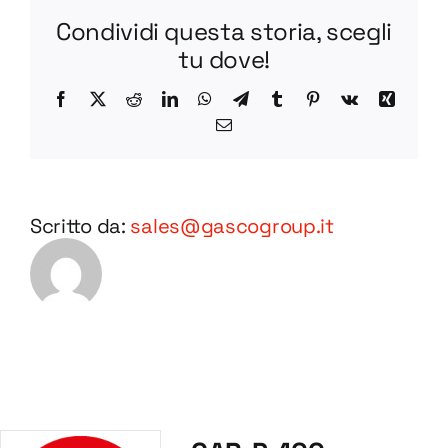
STEP
Condividi questa storia, scegli
tu dove!
Facebook
X
Reddit
LinkedIn
WhatsApp
Telegram
Tumblr
Pinterest
Vk
Xing
Email
Scritto da:
sales@gascogroup.it