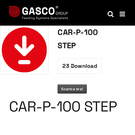
Salta
al
contenuto
CAR-P-100
STEP
23
Download
Scarica ora!
CAR-P-100 STEP