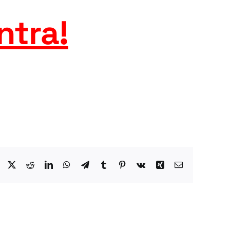
ntra
!
Facebook
X
Reddit
LinkedIn
WhatsApp
Telegram
Tumblr
Pinterest
Vk
Xing
Email