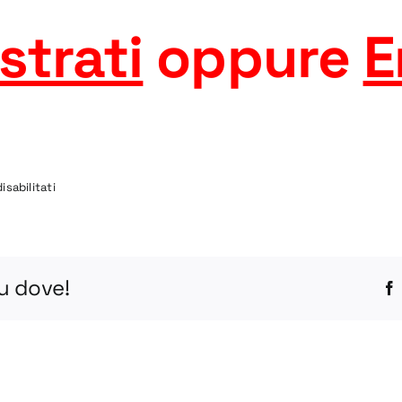
strati
oppure
E
su
sabilitati
CAR-
P-
50
STEP
tu dove!