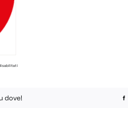
su
sabilitati
CAR-
S-
25
PDF
tu dove!