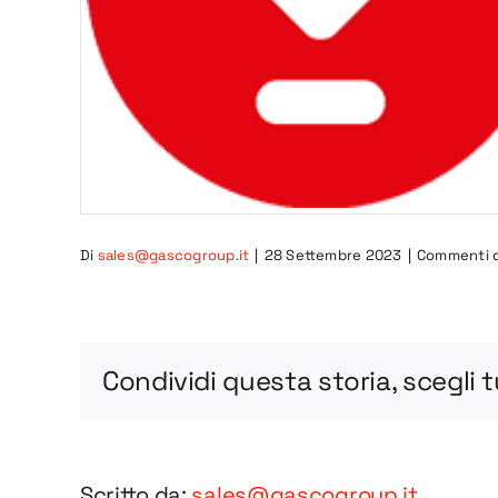
Di
sales@gascogroup.it
|
28 Settembre 2023
|
Commenti di
Condividi questa storia, scegli 
Scritto da:
sales@gascogroup.it