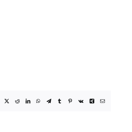
Facebook
X
Reddit
LinkedIn
WhatsApp
Telegram
Tumblr
Pinterest
Vk
Xing
Email