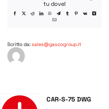
tu dove!
Facebook
X
Reddit
LinkedIn
WhatsApp
Telegram
Tumblr
Pinterest
Vk
Xing
Email
Scritto da:
sales@gascogroup.it
CAR-S-75 DWG