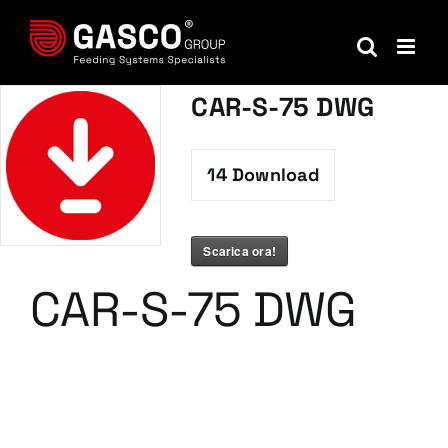
Salta
al
contenuto
CAR-S-75 DWG
14
Download
Scarica ora!
CAR-S-75 DWG