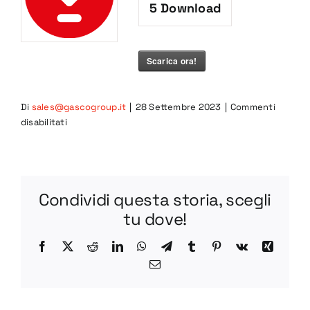
5
Download
Scarica ora!
Di
sales@gascogroup.it
|
28 Settembre 2023
|
Commenti
su
disabilitati
CAR-
S-
75
PDF
Condividi questa storia, scegli
tu dove!
Facebook
X
Reddit
LinkedIn
WhatsApp
Telegram
Tumblr
Pinterest
Vk
Xing
Email