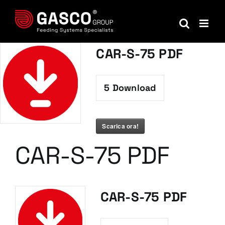
Salta
al
contenuto
CAR-S-75 PDF
5
Download
Scarica ora!
CAR-S-75 PDF
CAR-S-75 PDF