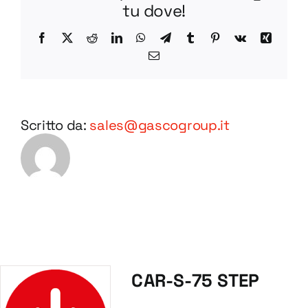
tu dove!
Facebook
X
Reddit
LinkedIn
WhatsApp
Telegram
Tumblr
Pinterest
Vk
Xing
Email
Scritto da:
sales@gascogroup.it
CAR-S-75 STEP