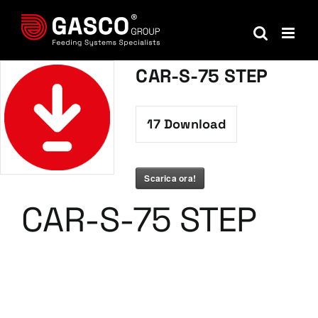
Salta
al
contenuto
CAR-S-75 STEP
17
Download
Scarica ora!
CAR-S-75 STEP