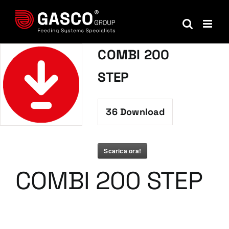
Salta
al
contenuto
COMBI 200
STEP
36
Download
Scarica ora!
COMBI 200 STEP