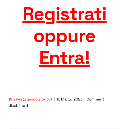
Registrati
oppure
Entra
!
Di
sales@gascogroup.it
|
16 Marzo 2023
|
Commenti
su
disabilitati
COMBI
200
STEP