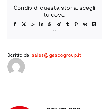
Condividi questa storia, scegli
tu dove!
Facebook
X
Reddit
LinkedIn
WhatsApp
Telegram
Tumblr
Pinterest
Vk
Xing
Email
Scritto da:
sales@gascogroup.it