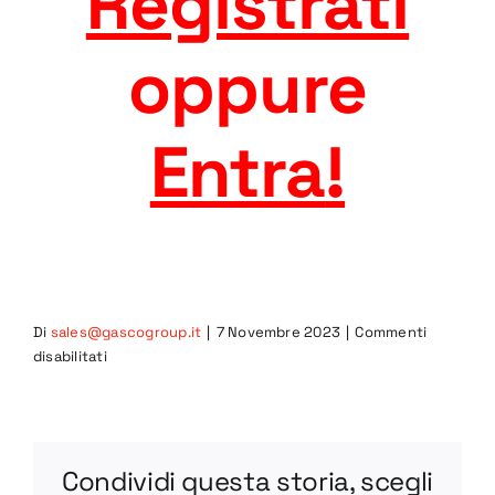
Registrati
oppure
Entra
!
Di
sales@gascogroup.it
|
7 Novembre 2023
|
Commenti
su
disabilitati
ELT-
100
DWG
Condividi questa storia, scegli