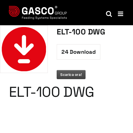
Salta
al
contenuto
ELT-100 DWG
24
Download
Scarica ora!
ELT-100 DWG