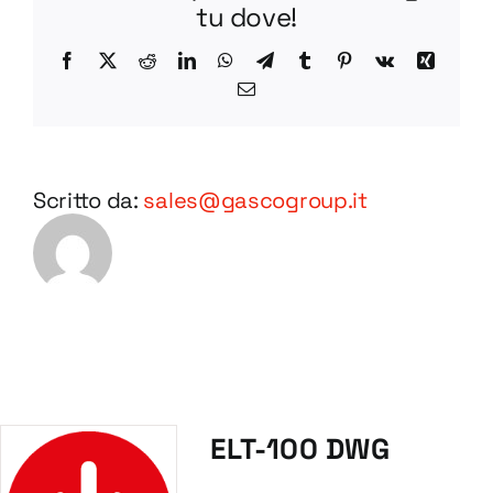
tu dove!
Facebook
X
Reddit
LinkedIn
WhatsApp
Telegram
Tumblr
Pinterest
Vk
Xing
Email
Scritto da:
sales@gascogroup.it
ELT-100 DWG