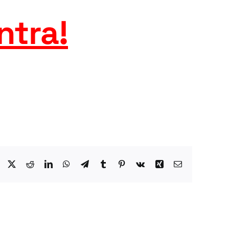
ntra
!
Facebook
X
Reddit
LinkedIn
WhatsApp
Telegram
Tumblr
Pinterest
Vk
Xing
Email