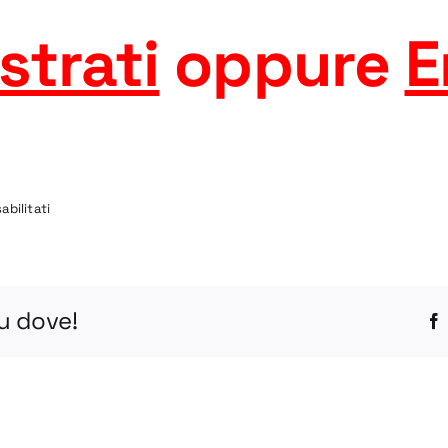
strati
oppure
E
su
bilitati
ELT-
50
DWG
tu dove!