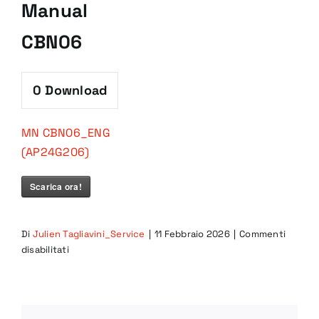
Manual
CBN06
0
Download
MN CBN06_ENG
(AP24G206)
Scarica ora!
Di
Julien Tagliavini_Service
|
11 Febbraio 2026
|
Commenti
su
disabilitati
Manual
CBN06