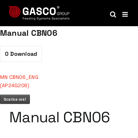
Salta
al
contenuto
Manual CBN06
0
Download
MN CBN06_ENG
(AP24G206)
Scarica ora!
Manual CBN06