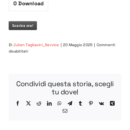
0
Download
Scarica ora!
Di
Julien Tagliavini_Service
|
20 Maggio 2025
|
Commenti
su
disabilitati
Manuale
CAR
Condividi questa storia, scegli
tu dove!
Facebook
X
Reddit
LinkedIn
WhatsApp
Telegram
Tumblr
Pinterest
Vk
Xing
Email