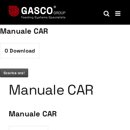
Salta
al
contenuto
Manuale CAR
0
Download
Scarica ora!
Manuale CAR
Manuale CAR