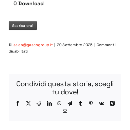
0
Download
Scarica ora!
Di
sales@gascogroup.it
|
29 Settembre 2025
|
Commenti
su
disabilitati
Manuale
CB4
Condividi questa storia, scegli
tu dove!
Facebook
X
Reddit
LinkedIn
WhatsApp
Telegram
Tumblr
Pinterest
Vk
Xing
Email