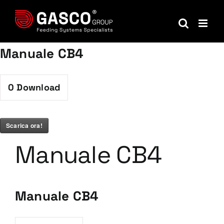
Salta
al
contenuto
Manuale CB4
0
Download
Scarica ora!
Manuale CB4
Manuale CB4