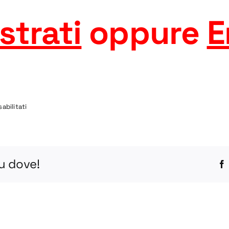
strati
oppure
E
su
abilitati
NT1-
150
DWG
tu dove!