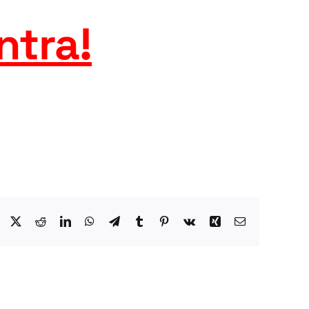
ntra
!
Facebook
X
Reddit
LinkedIn
WhatsApp
Telegram
Tumblr
Pinterest
Vk
Xing
Email