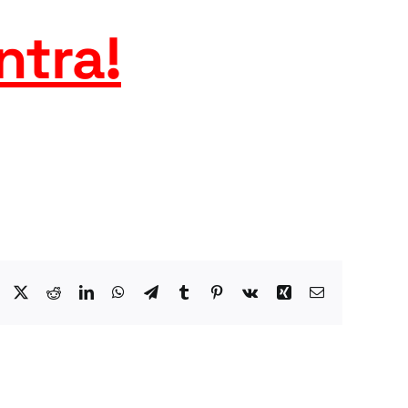
ntra
!
Facebook
X
Reddit
LinkedIn
WhatsApp
Telegram
Tumblr
Pinterest
Vk
Xing
Email