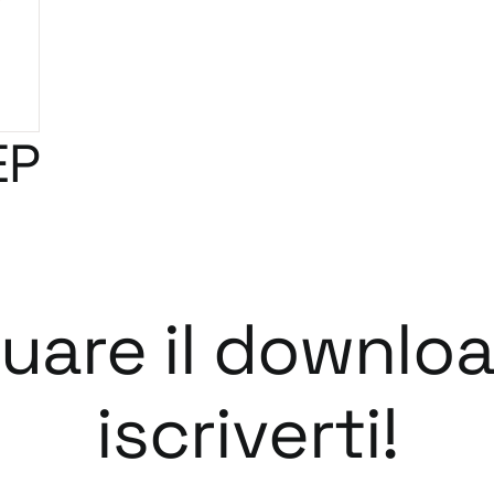
EP
tuare il downlo
iscriverti!