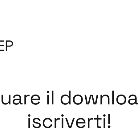
EP
tuare il downlo
iscriverti!