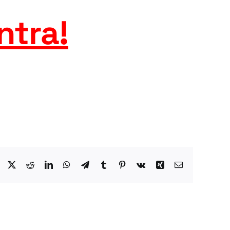
ntra
!
Facebook
X
Reddit
LinkedIn
WhatsApp
Telegram
Tumblr
Pinterest
Vk
Xing
Email