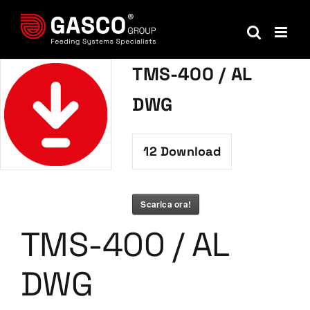
Salta
al
contenuto
TMS-400 / AL
DWG
12
Download
Scarica ora!
TMS-400 / AL
DWG