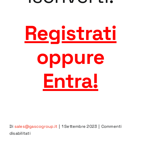
Registrati
oppure
Entra
!
Di
sales@gascogroup.it
|
1 Settembre 2023
|
Commenti
su
disabilitati
TMS-