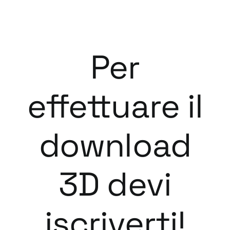
Per
effettuare il
download
3D devi
iscriverti!