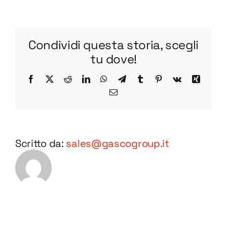
400
/
AL
Condividi questa storia, scegli
DWG
tu dove!
Facebook
X
Reddit
LinkedIn
WhatsApp
Telegram
Tumblr
Pinterest
Vk
Xing
Email
Scritto da:
sales@gascogroup.it