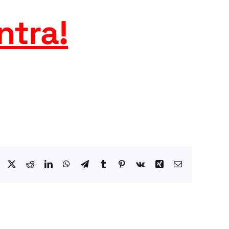
ntra
!
Facebook
X
Reddit
LinkedIn
WhatsApp
Telegram
Tumblr
Pinterest
Vk
Xing
Email