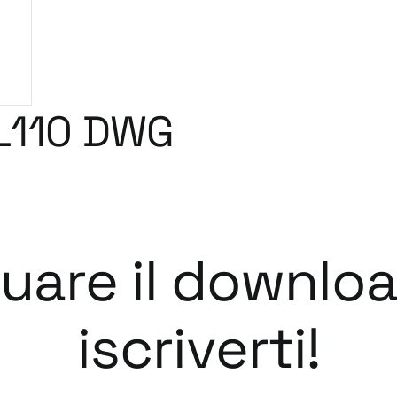
L110 DWG
tuare il downlo
iscriverti!