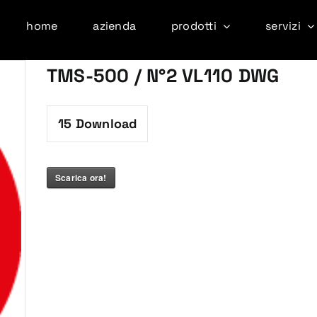
home
azienda
prodotti
servizi
TMS-500 / N°2 VL110 DWG
15
Download
Scarica ora!