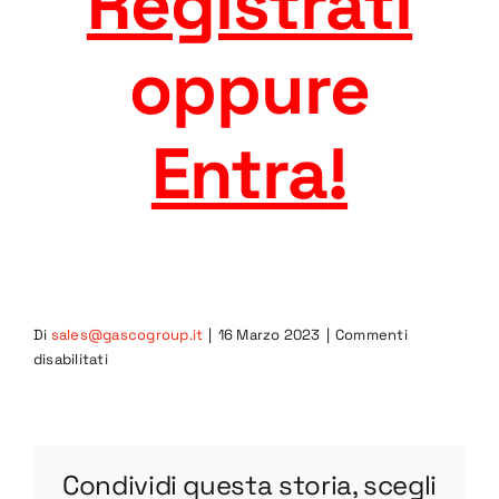
Registrati
oppure
Entra
!
Di
sales@gascogroup.it
|
16 Marzo 2023
|
Commenti
su
disabilitati
VA60
STEP
Condividi questa storia, scegli