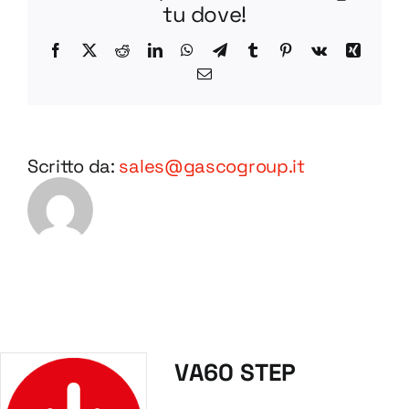
tu dove!
Facebook
X
Reddit
LinkedIn
WhatsApp
Telegram
Tumblr
Pinterest
Vk
Xing
Email
Scritto da:
sales@gascogroup.it
VA60 STEP