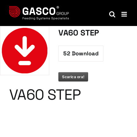
Salta
al
contenuto
VA60 STEP
52
Download
Scarica ora!
VA60 STEP