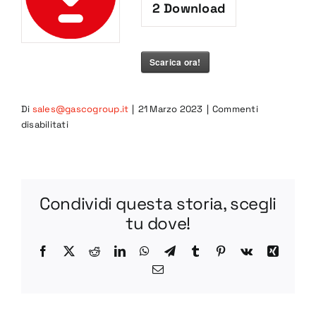
2
Download
Scarica ora!
Di
sales@gascogroup.it
|
21 Marzo 2023
|
Commenti
su
disabilitati
VA70
PDF
Condividi questa storia, scegli
tu dove!
Facebook
X
Reddit
LinkedIn
WhatsApp
Telegram
Tumblr
Pinterest
Vk
Xing
Email