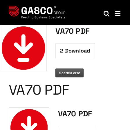
Salta
al
contenuto
VA70 PDF
2
Download
Scarica ora!
VA70 PDF
VA70 PDF