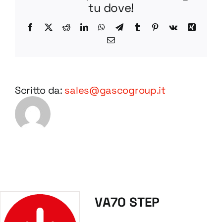
tu dove!
Facebook
X
Reddit
LinkedIn
WhatsApp
Telegram
Tumblr
Pinterest
Vk
Xing
Email
Scritto da:
sales@gascogroup.it
VA70 STEP