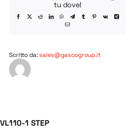
tu dove!
Facebook
X
Reddit
LinkedIn
WhatsApp
Telegram
Tumblr
Pinterest
Vk
Xing
Email
Scritto da:
sales@gascogroup.it
VL110-1 STEP