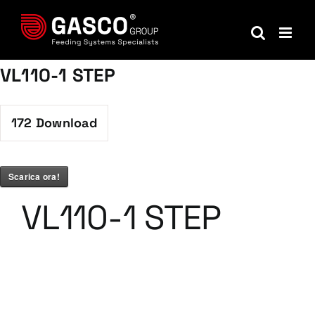
Salta
al
contenuto
VL110-1 STEP
172
Download
Scarica ora!
VL110-1 STEP