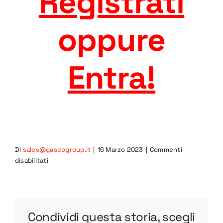
Registrati
oppure
Entra
!
Di
sales@gascogroup.it
|
16 Marzo 2023
|
Commenti
su
disabilitati
VL110-
1
STEP
Condividi questa storia, scegli