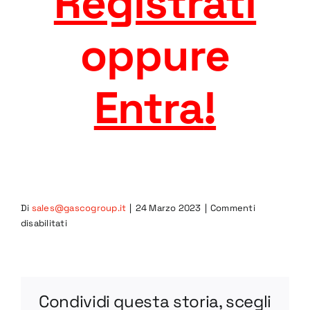
Registrati
oppure
Entra
!
Di
sales@gascogroup.it
|
24 Marzo 2023
|
Commenti
su
disabilitati
VL110S
DWG
Condividi questa storia, scegli