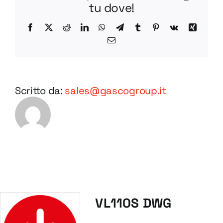
tu dove!
Facebook
X
Reddit
LinkedIn
WhatsApp
Telegram
Tumblr
Pinterest
Vk
Xing
Email
Scritto da:
sales@gascogroup.it
VL110S DWG