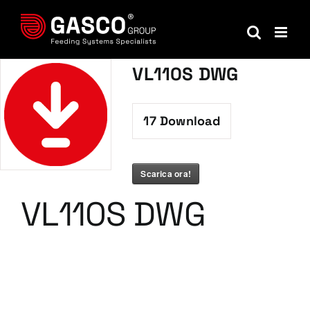
Salta
al
contenuto
VL110S DWG
17
Download
Scarica ora!
VL110S DWG