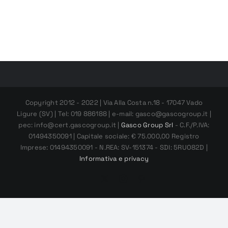
Copyright 2012 - 2022 | Via Alla Costa n.18 - 17047 Vado
Ligure (SV) | Tel: 019 886188 | e-mail: gasco@gascogroup.it |
pec: info@cert.gascogroup.it |
Gasco Group Srl
- C.F./P.IVA:
01494350091 | Capitale sociale: € 75.000,00 Registro
Imprese: 01494350091 - N.REA: SV-151374 - SDI: 5RUO82D |
Informativa e privacy
Facebook
X
Instagram
Pinterest